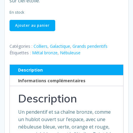
sur ciel étoilé.
En stock
quantité
Ajouter au panier
de
Nébuleuse
aux
Catégories :
Colliers
,
Galactique
,
Grands pendentifs
multiples
Étiquettes :
Métal bronze
,
Nébuleuse
couleurs
sur
Description
ciel
Informations complémentaires
étoilé
Description
Un pendentif et sa chaîne bronze, comme
un hublot ouvert sur l’espace, avec une
nébuleuse bleue, verte, orange et rouge,