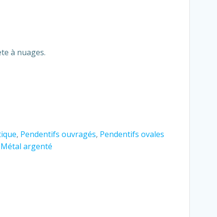
ète à nuages.
tique
,
Pendentifs ouvragés
,
Pendentifs ovales
,
Métal argenté