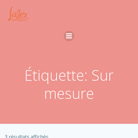
Aller
au
contenu
Étiquette: Sur
mesure
3 résultats affichés